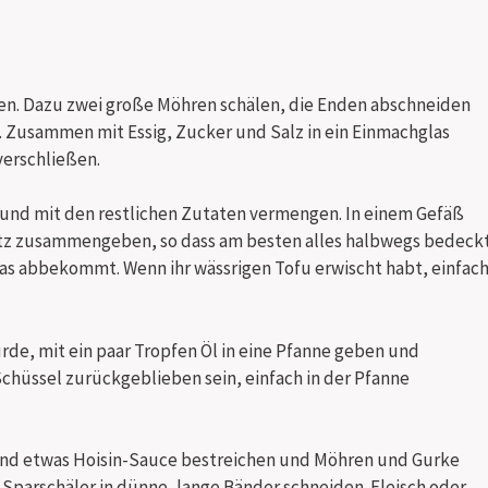
en. Dazu zwei große Möhren schälen, die Enden abschneiden
n. Zusammen mit Essig, Zucker und Salz in ein Einmachglas
erschließen.
und mit den restlichen Zutaten vermengen. In einem Gefäß
satz zusammengeben, so dass am besten alles halbwegs bedeck
was abbekommt. Wenn ihr wässrigen Tofu erwischt habt, einfac
de, mit ein paar Tropfen Öl in eine Pfanne geben und
Schüssel zurückgeblieben sein, einfach in der Pfanne
 und etwas Hoisin-Sauce bestreichen und Möhren und Gurke
Sparschäler in dünne, lange Bänder schneiden. Fleisch oder