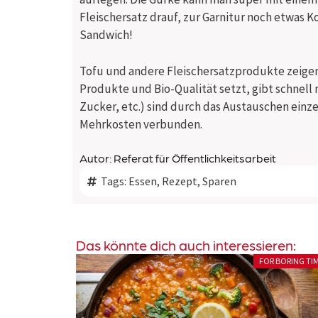
Fleischersatz drauf, zur Garnitur noch etwas Ko
Sandwich!
Tofu und andere Fleischersatzprodukte zeigen,
Produkte und Bio-Qualität setzt, gibt schnell 
Zucker, etc.) sind durch das Austauschen einz
Mehrkosten verbunden.
Autor: Referat für Öffentlichkeitsarbeit
Tags:
Essen
,
Rezept
,
Sparen
Das könnte dich auch interessieren:
R BORING TIMES
SEXY POLIT