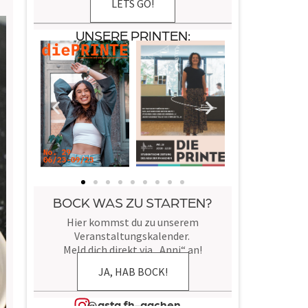
LETS GO!
UNSERE PRINTEN:
BOCK WAS ZU STARTEN?
Hier kommst du zu unserem
Veranstaltungskalender.
Meld dich direkt via „Anni“ an!
JA, HAB BOCK!
@asta.fh-aachen