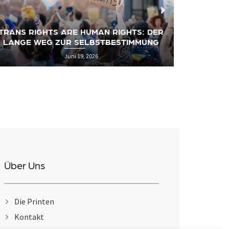
MEHR A
CSD 2026: SURVIVAL GUIDE & HARD FACTS
Juni 12, 2026
Über Uns
Die Printen
Kontakt