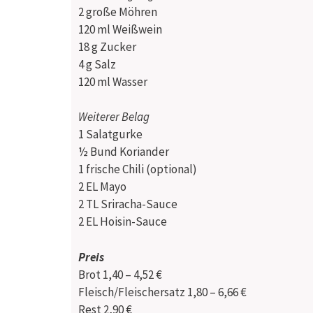
2
große Möhren
120 ml
Weißwein
18 g
Zucker
4 g
Salz
120 ml
Wasser
Weiterer Belag
1
Salatgurke
½ Bund
Koriander
1
frische Chili (optional)
2 EL
Mayo
2 TL
Sriracha-Sauce
2 EL
Hoisin-Sauce
Preis
Brot
1,40 – 4,52 €
Fleisch/Fleischersatz
1,80 – 6,66 €
Rest
2,90 €