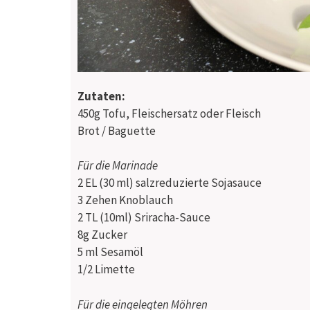
Zutaten:
450g
Tofu, Fleischersatz oder Fleisch
Brot / Baguette
Für die Marinade
2 EL (30 ml)
salzreduzierte Sojasauce
3 Zehen
Knoblauch
2 TL (10ml)
Sriracha-Sauce
8g
Zucker
5 ml
Sesamöl
1/2
Limette
Für die eingelegten Möhren