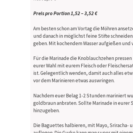
Preis pro Portion
1,52 – 3,52 €
Am besten schon am Vortag die Möhren ansetz
und danach in möglichst feine Stifte schneide
geben. Mit kochendem Wasser aufgießen und v
Für die Marinade die Knoblauchzehen pressen 
eurer Wahl mit eurem Fleisch oder Fleischer
ist. Gelegentlich wenden, damit auch alles et
vor dem Marinieren etwas auswringen.
Nachdem euer Belag 1-2 Stunden mariniert wur
goldbraun anbraten. Sollte Marinade in eurer 
hinzugeben.
Die Baguettes halbieren, mit Mayo, Sriracha-
auflegen. Die Gurke kann man super mit einem 