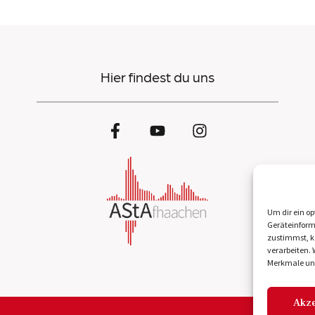
Hier findest du uns
Um dir ein op
Geräteinform
zustimmst, kö
verarbeiten.
Merkmale und
Akze