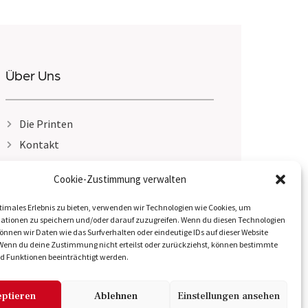
Über Uns
Die Printen
Kontakt
Impressum
Cookie-Zustimmung verwalten
Datenschutzerklärung
timales Erlebnis zu bieten, verwenden wir Technologien wie Cookies, um
ationen zu speichern und/oder darauf zuzugreifen. Wenn du diesen Technologien
nnen wir Daten wie das Surfverhalten oder eindeutige IDs auf dieser Website
 Wenn du deine Zustimmung nicht erteilst oder zurückziehst, können bestimmte
 Funktionen beeinträchtigt werden.
ptieren
Ablehnen
Einstellungen ansehen