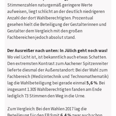
Stimmenzahlen naturgemäß geringere Werte
aufweisen, liegt schlicht an der deutlich niedrigeren
Anzahl der dort Wahlberechtigten. Prozentual
gesehen hielt die Beteiligung der Gestalterinnen und
Gestalter dem Vergleich mit den großen
Fachbereichen jedoch absolut stand.
Der Ausreißer nach unten: In Jülich geht noch was!
Wo viel Licht ist, ist bekanntlich auch etwas Schatten.
Den extremsten Kontrast zum Aachener Spitzenreiter
lieferte diesmal der Außenstandort: Bei der Wahl zum
Fachbereich (Medizintechnik und Technomathematik)
lag die Wahlbeteiligung bei gerade einmal
5,6 %
. Bei
insgesamt 1.305 Wahlberechtigten fanden am Ende
lediglich 73 Stimmen den Weg in die Urne.
Zum Vergleich: Bei den Wahlen 2017 lag die
Beteiligung für den FB 9 mit
6,4 %
zwar auch schon