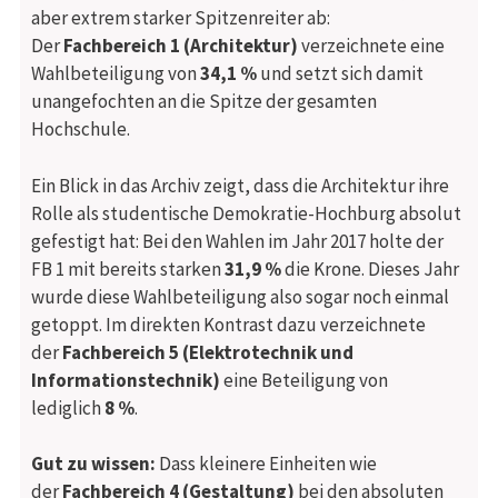
aber extrem starker Spitzenreiter ab:
Der
Fachbereich 1 (Architektur)
verzeichnete eine
Wahlbeteiligung von
34,1 %
und setzt sich damit
unangefochten an die Spitze der gesamten
Hochschule.
Ein Blick in das Archiv zeigt, dass die Architektur ihre
Rolle als studentische Demokratie-Hochburg absolut
gefestigt hat: Bei den Wahlen im Jahr 2017 holte der
FB 1 mit bereits starken
31,9 %
die Krone. Dieses Jahr
wurde diese Wahlbeteiligung also sogar noch einmal
getoppt. Im direkten Kontrast dazu verzeichnete
der
Fachbereich 5 (Elektrotechnik und
Informationstechnik)
eine Beteiligung von
lediglich
8 %
.
Gut zu wissen:
Dass kleinere Einheiten wie
der
Fachbereich 4 (Gestaltung)
bei den absoluten